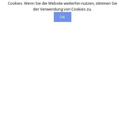
Cookies. Wenn Sie die Website weiterhin nutzen, stimmen Sie
der Verwendung von Cookies zu.
OK
Schlüsseldienst
info@schluesseldienst-bergheim-24.de
Startseite
Einsatzgebiete
Kontakte
Partner
Impressum